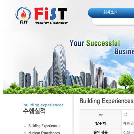
no
12
발주처
예헌건
용역내용
신월곡