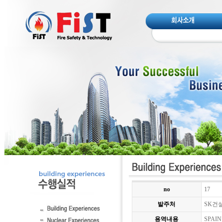
no
17
발주처
SK건
용역내용
SPAIN