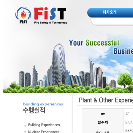
no
17
발주처
SK
ESM