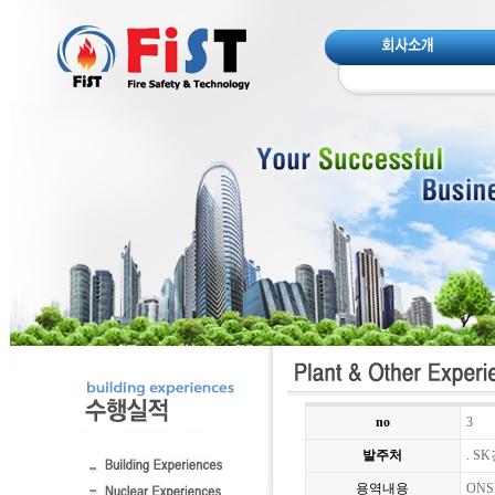
no
3
발주처
. S
용역내용
ONS