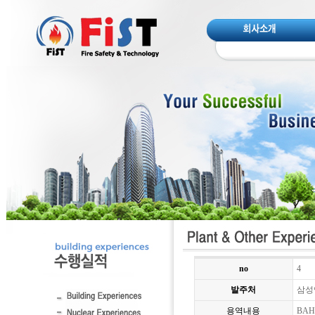
no
4
발주처
삼성
용역내용
BAH